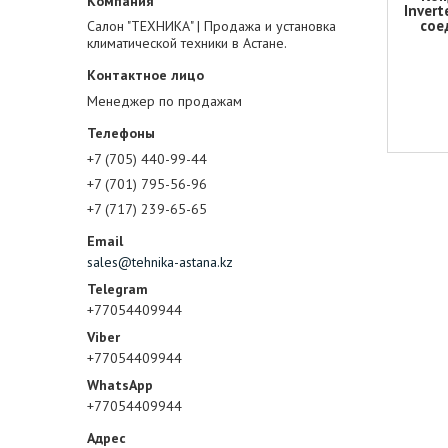
Inver
сое
Салон "ТЕХНИКА" | Продажа и установка
климатической техники в Астане.
Менеджер по продажам
+7 (705) 440-99-44
+7 (701) 795-56-96
+7 (717) 239-65-65
sales@tehnika-astana.kz
+77054409944
+77054409944
+77054409944