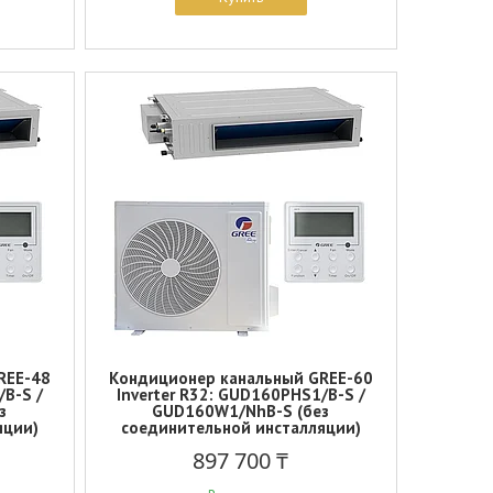
REE-48
Кондиционер канальный GREE-60
/B-S /
Inverter R32: GUD160PHS1/B-S /
з
GUD160W1/NhB-S (без
яции)
соединительной инсталляции)
897 700 ₸