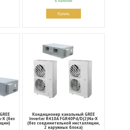
В наличии
Купить
 GREE
Кондиционер канальный GREE
-X (без
Inverter R410A FGR40Pd/D(2)Na-X
яции)
(без соединительной инсталляции,
2 наружных блока)