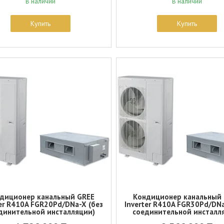
В наличии
В наличии
Купить
Купить
диционер канальный GREE
Кондиционер канальный
ter R410A FGR20Pd/DNa-X (без
Inverter R410A FGR30Pd/DNa
динительной инсталляции)
соединительной инсталл