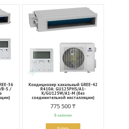
REE-36
Кондиционер канальный GREE-42
/B-S /
R410A: GU125PHS/A1-
з
K/GU125W/A1-M (без
яции)
соединительной инсталляции)
775 500 ₸
В наличии
Купить