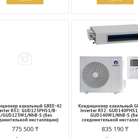
иционер канальный GREE-42
Кондиционер канальный G
verter R32: GUD125PHS1/B-
Inverter R32: GUD140PHS1
S/GUD125W1/NhB-S (без
GUD140W1/NhB-S (бе
динительной инсталляции)
соединительной инсталл
775 500 ₸
835 190 ₸