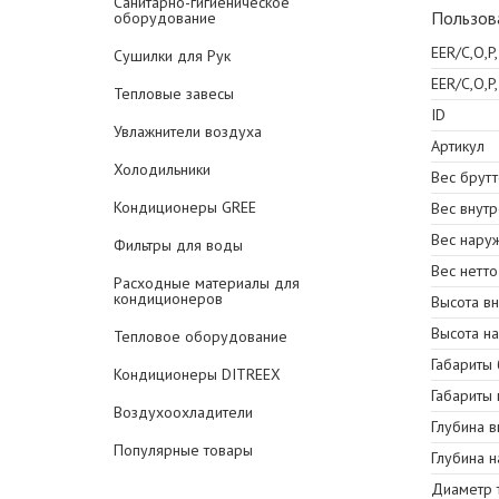
Санитарно-гигиеническое
Пользов
оборудование
EER/C,O,P
Сушилки для Рук
EER/C,O,P
Тепловые завесы
ID
Увлажнители воздуха
Артикул
Холодильники
Вес брутто
Кондиционеры GREE
Вес внутр
Вес наруж
Фильтры для воды
Вес нетто 
Расходные материалы для
кондиционеров
Высота в
Высота н
Тепловое оборудование
Габариты 
Кондиционеры DITREEX
Габариты 
Воздухоохладители
Глубина в
Популярные товары
Глубина 
Диаметр 