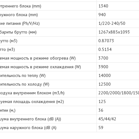
утреннего блока (mm)
1340
ружного блока (mm)
940
е питания (Ph/V/Hz)
1/220-240/50
бариты брутто (мм)
1267x885x1093
утто (м3)
0.87073
тто (м3)
0.5134
емая мощность в режиме обогрева (W)
3700
емая мощность в режиме охлаждения (W)
3900
тельность по теплу (W)
14000
ительность по холоду (W)
12500
оздуха внутренним блоком (m3/h)
2200/2000/1800/15
уемая площадь охлаждения (м2)
125
нтии (м,)
36
ума внутреннего блока (dB (A))
45/44/42
ума наружного блока (dB (A)
59