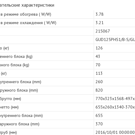
ательские характеристики
, в режиме обогрева ( W/W)
3.78
, в режиме охлаждения ( W/W)
3.21
215067
GUD125PHS1/B-S/G
 (кг)
126
еннего блока (kg)
43
ного блока (kg)
70
(кг)
113
нутреннего блока (mm)
260
аружного блока (mm)
820
брутто (мм)
770x323x1568-497
нетто (мм)
655x260x1340-370
нутреннего блока (mm)
655
наружного блока (mm)
370
труб (мм)
2016/10/01 00:00:00