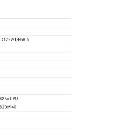
UD125W1/NhB-S
x885x1093
x820x940