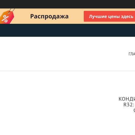
ГЛ
КОНДИ
R32: