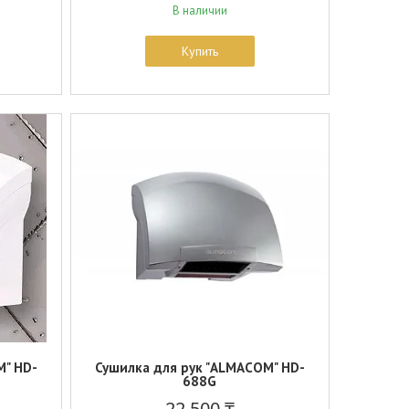
В наличии
Купить
M" HD-
Сушилка для рук "ALMACOM" HD-
688G
22 500 ₸