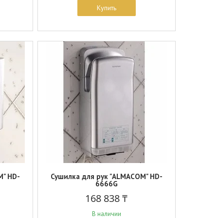
Купить
M" HD-
Сушилка для рук "ALMACOM" HD-
6666G
168 838 ₸
В наличии