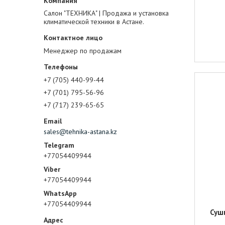
Салон "ТЕХНИКА" | Продажа и установка
климатической техники в Астане.
Менеджер по продажам
+7 (705) 440-99-44
+7 (701) 795-56-96
+7 (717) 239-65-65
sales@tehnika-astana.kz
+77054409944
+77054409944
+77054409944
Суш