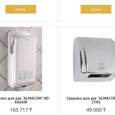
Купить
Купить
лка для рук "ALMACOM" HD-
Сушилка для рук "ALMACO
6666W
230S
165 717 ₸
49 000 ₸