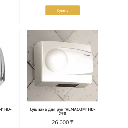
Купить
M" HD-
Сушилка для рук "ALMACOM" HD-
298
26 000 ₸