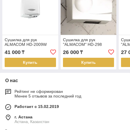
Сушилка для рук
Сушилка для рук
Суши
ALMACOM HD-2009W
"ALMACOM" HD-298
"AL
41 000
26 000
27 
₸
₸
Купить
Купить
О нас
Рейтинг не сформирован
Менее 5 отзывов за последний год
Работает с 15.02.2019
г. Астана
Астана, Казахстан