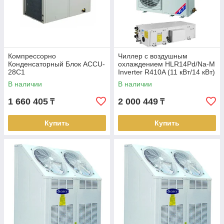
Компрессорно
Чиллер с воздушным
Конденсаторный Блок ACCU-
охлаждением HLR14Pd/Na-M
28C1
Inverter R410A (11 кВт/14 кВт)
В наличии
В наличии
1 660 405
2 000 449
₸
₸
Купить
Купить