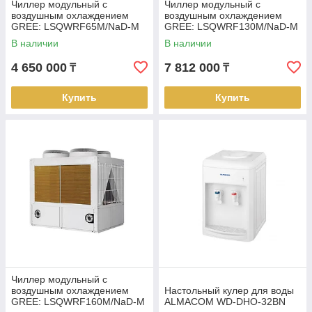
Чиллер модульный с
Чиллер модульный с
воздушным охлаждением
воздушным охлаждением
GREE: LSQWRF65M/NaD-M
GREE: LSQWRF130M/NaD-M
(60 кВт/65 кВт)
(120 кВт/130 кВт)
В наличии
В наличии
4 650 000
7 812 000
₸
₸
Купить
Купить
Чиллер модульный с
воздушным охлаждением
Настольный кулер для воды
GREE: LSQWRF160M/NaD-M
ALMACOM WD-DHO-32BN