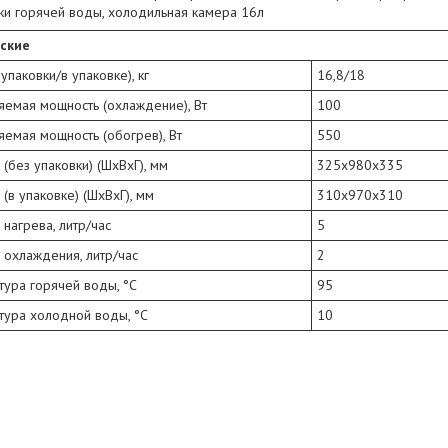
ки горячей воды, холодильная камера 16л
ские
 упаковки/в упаковке), кг
16,8/18
яемая мощность (охлаждение), Вт
100
емая мощность (обогрев), Вт
550
(без упаковки) (ШхВхГ), мм
325x980x335
(в упаковке) (ШхВхГ), мм
310x970x310
 нагрева, литр/час
5
 охлаждения, литр/час
2
ура горячей воды, °С
95
тура холодной воды, °С
10