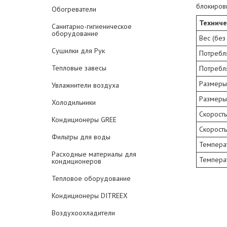
блокиров
Обогреватели
Техниче
Санитарно-гигиеническое
оборудование
Вес (без
Сушилки для Рук
Потребл
Тепловые завесы
Потребля
Размеры 
Увлажнители воздуха
Размеры 
Холодильники
Скорость
Кондиционеры GREE
Скорость
Фильтры для воды
Температ
Расходные материалы для
Темпера
кондиционеров
Тепловое оборудование
Кондиционеры DITREEX
Воздухоохладители