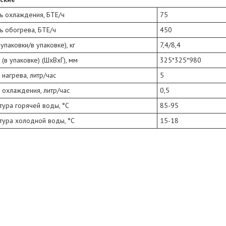
ь охлаждения, БТЕ/ч
75
ь обогрева, БТЕ/ч
450
 упаковки/в упаковке), кг
7,4/8,4
(в упаковке) (ШхВхГ), мм
325*325*980
 нагрева, литр/час
5
 охлаждения, литр/час
0,5
ура горячей воды, °С
85-95
тура холодной воды, °С
15-18