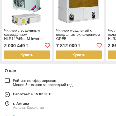
Чиллер с воздушным
Чиллер модульный с
Чил
охлаждением
воздушным охлаждением
охл
HLR14Pd/Na-M Inverter
GREE:
HLR2
R410A (11 кВт/14 кВт)
LSQWRF130M/NaD-M
R410
2 000 449
7 812 000
2 8
₸
₸
(120 кВт/130 кВт)
Купить
Купить
О нас
Рейтинг не сформирован
Менее 5 отзывов за последний год
Работает с 15.02.2019
г. Астана
Астана, Казахстан