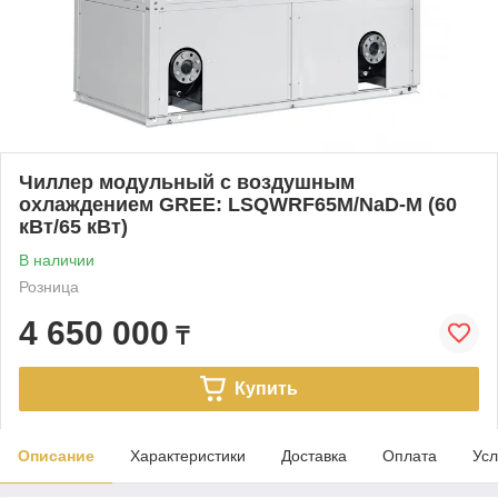
Чиллер модульный с воздушным
охлаждением GREE: LSQWRF65M/NaD-M (60
кВт/65 кВт)
В наличии
Розница
4 650 000
₸
Купить
Описание
Характеристики
Доставка
Оплата
Усл