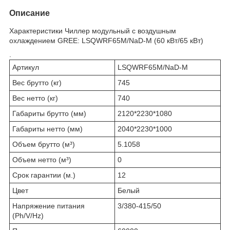
Описание
Характеристики Чиллер модульный с воздушным
охлаждением GREE: LSQWRF65M/NaD-M (60 кВт/65 кВт)
.
Артикул
LSQWRF65M/NaD-M
Вес брутто (кг)
745
Вес нетто (кг)
740
Габариты брутто (мм)
2120*2230*1080
Габариты нетто (мм)
2040*2230*1000
Объем брутто (м³)
5.1058
Объем нетто (м³)
0
Срок гарантии (м.)
12
Цвет
Белый
Напряжение питания
3/380-415/50
(Ph/V/Hz)