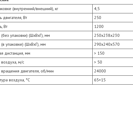
аковке (внутренний/внешний), кг
4,5
 двигателя, Вт
250
, Вт
1200
(без упаковки) (ШхВхГ), мм
250x238x230
(в упаковке) (ШхВхГ), мм
290x240x570
я дистанция, мм
> 150
 воздуха, м/с
> 50
 вращения двигателя, об/мин
24000
ура воздуха, °С
65+15