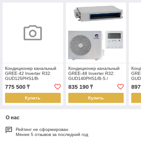
Кондиционер канальный
Кондиционер канальный
Кон
GREE-42 Inverter R32:
GREE-48 Inverter R32:
GREE
GUD125PHS1/B-
GUD140PHS1/B-S /
GUD
S/GUD125W1/NhB-S (без
GUD140W1/NhB-S (без
GUD
775 500
835 190
897
₸
₸
соединительной
соединительной
сое
инсталляции)
инсталляции)
инст
Купить
Купить
О нас
Рейтинг не сформирован
Менее 5 отзывов за последний год