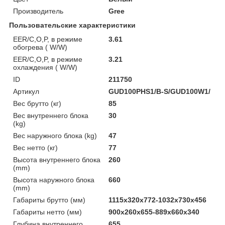
Производитель
Gree
Пользовательские характеристики
EER/C,O,P, в режиме
3.61
обогрева ( W/W)
EER/C,O,P, в режиме
3.21
охлаждения ( W/W)
ID
211750
Артикул
GUD100PHS1/B-S/GUD100W1/
Вес брутто (кг)
85
Вес внутреннего блока
30
(kg)
Вес наружного блока (kg)
47
Вес нетто (кг)
77
Высота внутреннего блока
260
(mm)
Высота наружного блока
660
(mm)
Габариты брутто (мм)
1115x320x772-1032x730x456
Габариты нетто (мм)
900x260x655-889x660x340
Глубина внутреннего
655