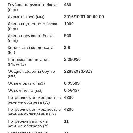
Глубина наружного блока
460
(mm)
Диаметр труб (мм)
2016/10/01 00:00:00
Длина внутреннего блока
1000
(mm)
Длина наружного блока
940
(mm)
Количество конденсата
3.8
(l/h)
Напряжение питания
3/380/50
(Ph/V/Hz)
Общие габариты брутто
2288x973x813
(мм)
Объем брутто (м3)
0.95565
Объем нетто (м3)
0.56457
Потребляемая мощность в
4200
режиме обогрева (W)
Потребляемая мощность в
4200
режиме охлаждения (W)
Потребляемый ток в
11
режиме обогрева (A)
Потребляемый ток в
11