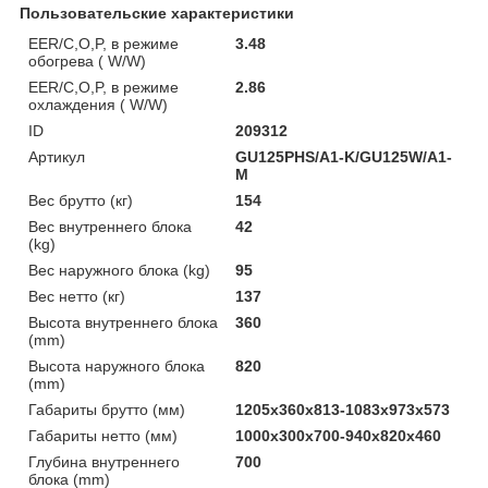
Пользовательские характеристики
EER/C,O,P, в режиме
3.48
обогрева ( W/W)
EER/C,O,P, в режиме
2.86
охлаждения ( W/W)
ID
209312
Артикул
GU125PHS/A1-K/GU125W/A1-
M
Вес брутто (кг)
154
Вес внутреннего блока
42
(kg)
Вес наружного блока (kg)
95
Вес нетто (кг)
137
Высота внутреннего блока
360
(mm)
Высота наружного блока
820
(mm)
Габариты брутто (мм)
1205x360x813-1083x973x573
Габариты нетто (мм)
1000x300x700-940x820x460
Глубина внутреннего
700
блока (mm)