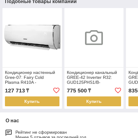
Подобные товары компании
Кондиционер настенный
Кондиционер канальный
Кон
Gree-07: Fairy Cold
GREE-42 Inverter R32:
GREE
Plasma R410A -
GUD125PHS1/B-
GUD
GWH07ACAXA-K3NNA1A
S/GUD125W1/NhB-S (без
GUD
127 713
775 500
835
₸
₸
(без соединительной
соединительной
сое
инсталляции)
инсталляции)
инст
Купить
Купить
О нас
Рейтинг не сформирован
Менее 5 отзывов за последний год