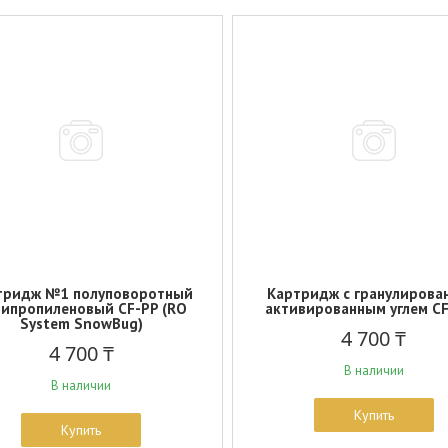
тридж №1 полуповоротный
Картридж с гранулирова
ипропиленовый CF-PP (RO
активированным углем C
System SnowBug)
4 700 ₸
4 700 ₸
В наличии
В наличии
Купить
Купить