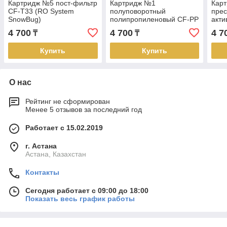
Картридж №5 пост-фильтр
Картридж №1
Карт
CF-T33 (RO System
полуповоротный
пре
SnowBug)
полипропиленовый CF-PP
акти
(RO System SnowBug)
CF-
4 700
4 700
4 7
₸
₸
Sno
Купить
Купить
О нас
Рейтинг не сформирован
Менее 5 отзывов за последний год
Работает с 15.02.2019
г. Астана
Астана, Казахстан
Контакты
Сегодня работает с 09:00 до 18:00
Показать весь график работы