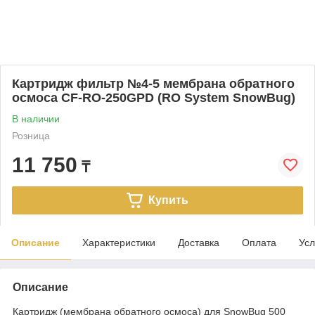
Картридж фильтр №4-5 мембрана обратного
осмоса CF-RO-250GPD (RO System SnowBug)
В наличии
Розница
11 750
₸
Купить
Описание
Характеристики
Доставка
Оплата
Усл
Описание
Картридж (мембрана обратного осмоса) для SnowBug 500