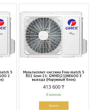
match 5
Мультисплит-система Free-match 5
6OO 2
R32 Gree-21: GWHD(21)NK6OO 3
к)
выхода (Наружный блок)
413 600 ₸
В наличии
Купить