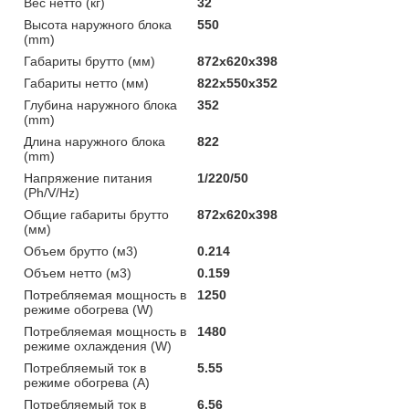
Вес нетто (кг)
32
Высота наружного блока
550
(mm)
Габариты брутто (мм)
872x620x398
Габариты нетто (мм)
822x550x352
Глубина наружного блока
352
(mm)
Длина наружного блока
822
(mm)
Напряжение питания
1/220/50
(Ph/V/Hz)
Общие габариты брутто
872x620x398
(мм)
Объем брутто (м3)
0.214
Объем нетто (м3)
0.159
Потребляемая мощность в
1250
режиме обогрева (W)
Потребляемая мощность в
1480
режиме охлаждения (W)
Потребляемый ток в
5.55
режиме обогрева (A)
Потребляемый ток в
6.56