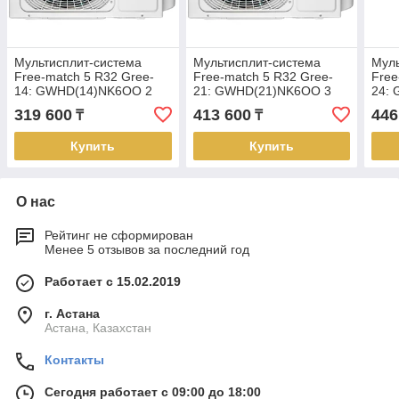
Мультисплит-система
Мультисплит-система
Муль
Free-match 5 R32 Gree-
Free-match 5 R32 Gree-
Free
14: GWHD(14)NK6OO 2
21: GWHD(21)NK6OO 3
24:
выхода (Наружный блок)
выхода (Наружный блок)
выхо
319 600
413 600
446
₸
₸
Купить
Купить
О нас
Рейтинг не сформирован
Менее 5 отзывов за последний год
Работает с 15.02.2019
г. Астана
Астана, Казахстан
Контакты
Сегодня работает с 09:00 до 18:00