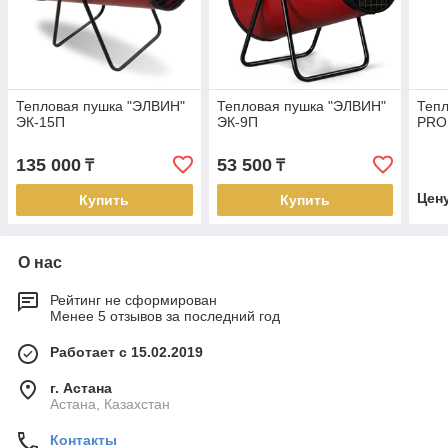
Тепловая пушка "ЭЛВИН"
Тепловая пушка "ЭЛВИН"
Тепл
ЭК-15П
ЭК-9П
PRO
135 000
53 500
₸
₸
Цен
Купить
Купить
О нас
Рейтинг не сформирован
Менее 5 отзывов за последний год
Работает с 15.02.2019
г. Астана
Астана, Казахстан
Контакты