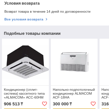
Условия возврата
Возврат товара в течение 14 дней по договоренности
Все условия возврата
Подобные товары компании
Кондиционер (сплит-
Напольно-подпотолочный
Нап
система) кассетного типа
кондиционер ALMACOM
кон
«ALMACOM» АCC-60HM
ACF-18HA
ACF
906 513
300 000
316
₸
₸