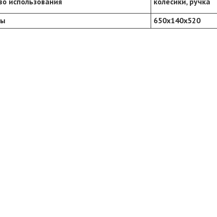
во использования
колесики, ручка
ры
650х140х520