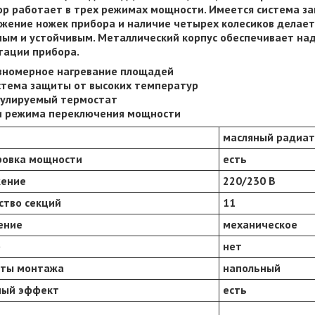
р работает в трех режимах мощности. Имеется система за
жение ножек прибора и наличие четырех колесиков делае
ым и устойчивым. Металлический корпус обеспечивает на
тации прибора.
вномерное нагревание площадей
стема защиты от высоких температур
гулируемый термостат
и режима переключения мощности
масляный радиа
ровка мощности
есть
жение
220/230 В
ство секций
11
ение
механическое
р
нет
ты монтажа
напольный
ный эффект
есть