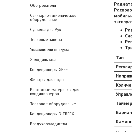
Радиато
Обогреватели
Располо
Санитарно-гигиеническое
мобильн
оборудование
эксплуа
Сушилки для Рук
Ра
Си
Тепловые завесы
Ре
Тр
Увлажнители воздуха
Тип
Холодильники
Регули
Кондиционеры GREE
Напря
Фильтры для воды
Количе
Расходные материалы для
кондиционеров
Управл
Тайме
Тепловое оборудование
Вариан
Кондиционеры DITREEX
Камин
Воздухоохладители