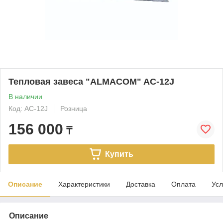
Тепловая завеса "ALMACOM" AC-12J
В наличии
Код: AC-12J
Розница
156 000
₸
Купить
Описание
Характеристики
Доставка
Оплата
Усл
Описание