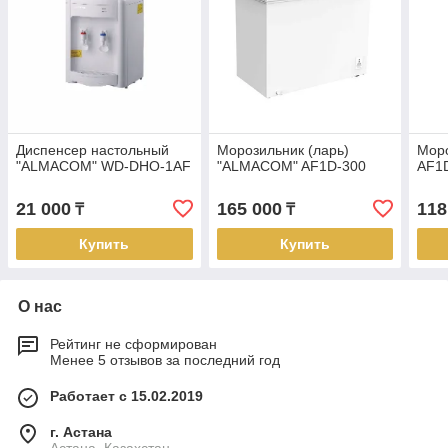
Диспенсер настольный
Морозильник (ларь)
Мор
"ALMACOM" WD-DHO-1AF
"ALMACOM" AF1D-300
AF1
21 000
165 000
118
₸
₸
Купить
Купить
О нас
Рейтинг не сформирован
Менее 5 отзывов за последний год
Работает с 15.02.2019
г. Астана