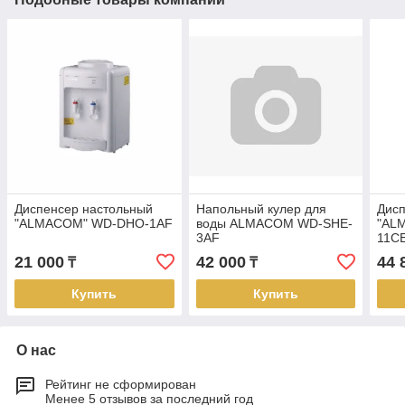
Диспенсер настольный
Напольный кулер для
Дис
"ALMACOM" WD-DHO-1AF
воды ALMACOM WD-SHE-
"AL
3AF
11C
21 000
42 000
44 
₸
₸
Купить
Купить
О нас
Рейтинг не сформирован
Менее 5 отзывов за последний год