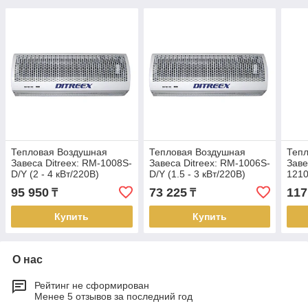
Тепловая Воздушная
Тепловая Воздушная
Теп
Завеса Ditreex: RM-1008S-
Завеса Ditreex: RM-1006S-
Заве
D/Y (2 - 4 кВт/220В)
D/Y (1.5 - 3 кВт/220В)
1210
95 950
73 225
117
₸
₸
Купить
Купить
О нас
Рейтинг не сформирован
Менее 5 отзывов за последний год