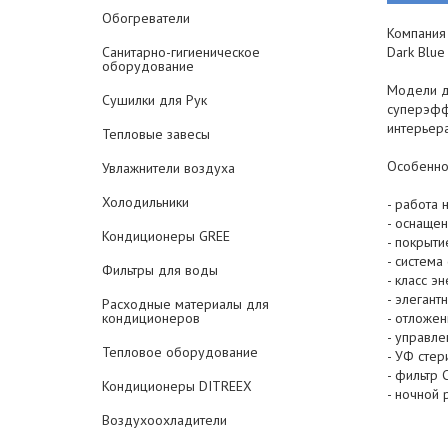
Обогреватели
Компания 
Санитарно-гигиеническое
Dark Blue 
оборудование
Модели д
Сушилки для Рук
суперэфф
интерьер
Тепловые завесы
Особенно
Увлажнители воздуха
Холодильники
- работа 
- оснащен
Кондиционеры GREE
- покрыти
- система
Фильтры для воды
- класс э
- элегант
Расходные материалы для
кондиционеров
- отложен
- управле
Тепловое оборудование
- УФ стер
- фильтр 
Кондиционеры DITREEX
- ночной 
Воздухоохладители