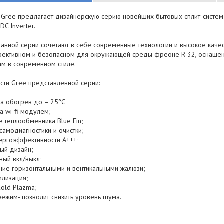
Gree предлагает дизайнерскую серию новейших бытовых сплит-систем 2
DC Inverter.
анной серии сочетают в себе современные технологии и высокое качес
ективном и безопасном для окружающей среды фреоне R-32, оснащен
ам в современном стиле.
сти Gree представленной серии:
на обогрев до – 25°С
а wi-fi модулем;
е теплообменника Blue Fin;
 самодиагностики и очистки;
нергоэффективности A+++;
ный дизайн;
ный вкл/выкл;
ние горизонтальными и вентикальными жалюзи;
илизация;
Cold Plazma;
режим- позволит снизить уровень шума.