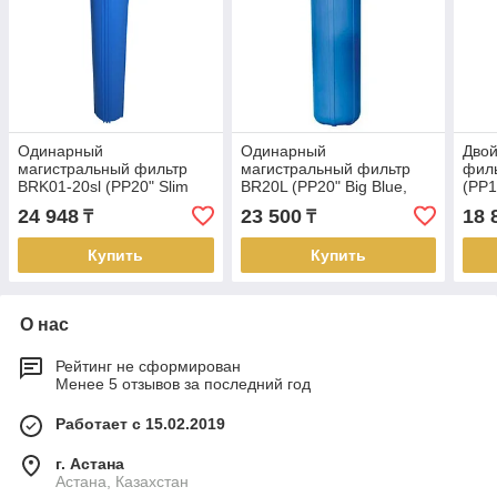
Одинарный
Одинарный
Двой
магистральный фильтр
магистральный фильтр
фил
BRK01-20sl (PP20" Slim
BR20L (PP20" Big Blue,
(PP1
Line, ключ, пласт. резьба
ключ, резьба 1.0" )
Line
24 948
23 500
18 
₸
₸
1/2" )
1/2" 
Купить
Купить
О нас
Рейтинг не сформирован
Менее 5 отзывов за последний год
Работает с 15.02.2019
г. Астана
Астана, Казахстан