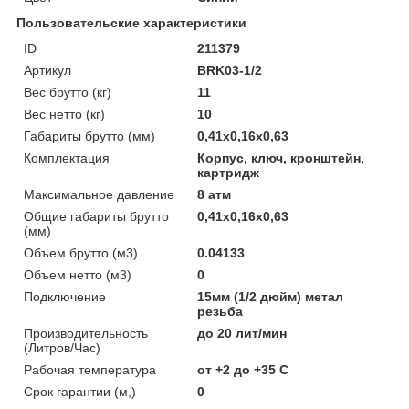
Пользовательские характеристики
ID
211379
Артикул
BRK03-1/2
Вес брутто (кг)
11
Вес нетто (кг)
10
Габариты брутто (мм)
0,41x0,16x0,63
Комплектация
Корпус, ключ, кронштейн,
картридж
Максимальное давление
8 атм
Общие габариты брутто
0,41x0,16x0,63
(мм)
Объем брутто (м3)
0.04133
Объем нетто (м3)
0
Подключение
15мм (1/2 дюйм) метал
резьба
Производительность
до 20 лит/мин
(Литров/Час)
Рабочая температура
от +2 до +35 С
Срок гарантии (м,)
0