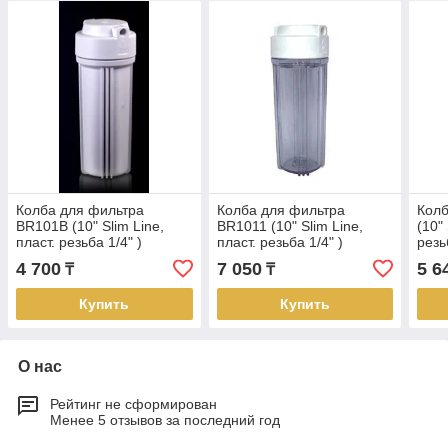
Колба для фильтра
Колба для фильтра
Колб
BR101B (10" Slim Line,
BR1011 (10" Slim Line,
(10" 
пласт. резьба 1/4" )
пласт. резьба 1/4" )
резь
4 700
7 050
5 6
₸
₸
Купить
Купить
О нас
Рейтинг не сформирован
Менее 5 отзывов за последний год