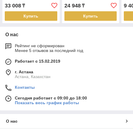
ключ, пласт. резьба 1.0" )
Line, ключ, пласт. резьба
(Мно
33 008
24 948
9 4
₸
₸
1/2" )
резь
Купить
Купить
О нас
Рейтинг не сформирован
Менее 5 отзывов за последний год
Работает с 15.02.2019
г. Астана
Астана, Казахстан
Контакты
Сегодня работает с 09:00 до 18:00
Показать весь график работы
О нас