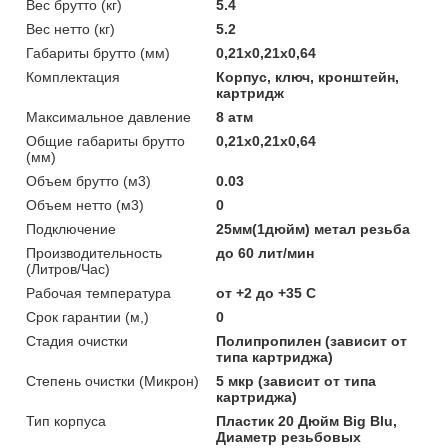
Вес брутто (кг)
5.4
Вес нетто (кг)
5.2
Габариты брутто (мм)
0,21x0,21x0,64
Комплектация
Корпус, ключ, кронштейн,
картридж
Максимальное давление
8 атм
Общие габариты брутто
0,21x0,21x0,64
(мм)
Объем брутто (м3)
0.03
Объем нетто (м3)
0
Подключение
25мм(1дюйм) метал резьба
Производительность
до 60 лит/мин
(Литров/Час)
Рабочая температура
от +2 до +35 С
Срок гарантии (м,)
0
Стадия очистки
Полипропилен (зависит от
типа картриджа)
Степень очистки (Микрон)
5 мкр (зависит от типа
картриджа)
Тип корпуса
Пластик 20 Дюйм Big Blu,
Диаметр резьбовых