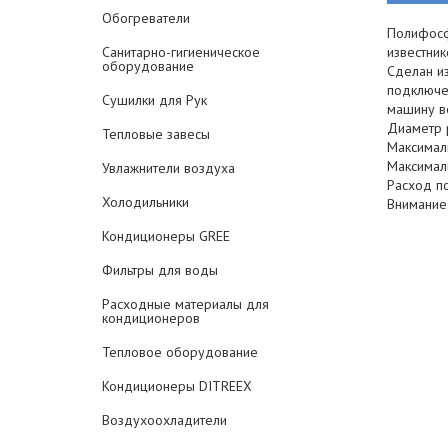
Обогреватели
Полифосф
Санитарно-гигиеническое
известни
оборудование
Cделан из
подключе
Сушилки для Рук
машину в
Диаметр 
Тепловые завесы
Максималь
Максималь
Увлажнители воздуха
Расход по
Холодильники
Внимание
Кондиционеры GREE
Фильтры для воды
Расходные материалы для
кондиционеров
Тепловое оборудование
Кондиционеры DITREEX
Воздухоохладители