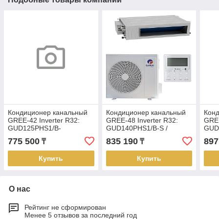
Кондиционер канальный
Кондиционер канальный
Кон
GREE-42 Inverter R32:
GREE-48 Inverter R32:
GREE
GUD125PHS1/B-
GUD140PHS1/B-S /
GUD
S/GUD125W1/NhB-S (без
GUD140W1/NhB-S (без
GUD
775 500
835 190
897
₸
₸
соединительной
соединительной
сое
инсталляции)
инсталляции)
инст
Купить
Купить
О нас
Рейтинг не сформирован
Менее 5 отзывов за последний год