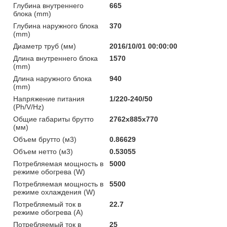
Глубина внутреннего
665
блока (mm)
Глубина наружного блока
370
(mm)
Диаметр труб (мм)
2016/10/01 00:00:00
Длина внутреннего блока
1570
(mm)
Длина наружного блока
940
(mm)
Напряжение питания
1/220-240/50
(Ph/V/Hz)
Общие габариты брутто
2762x885x770
(мм)
Объем брутто (м3)
0.86629
Объем нетто (м3)
0.53055
Потребляемая мощность в
5000
режиме обогрева (W)
Потребляемая мощность в
5500
режиме охлаждения (W)
Потребляемый ток в
22.7
режиме обогрева (A)
Потребляемый ток в
25