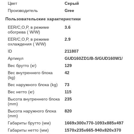
Цвет
Серый
Производитель
Gree
Пользовательские характеристики
EER/C,O,P, в режиме
3.6
обогрева ( W/W)
EER/C,O,P, в режиме
2.9
охлаждения ( W/W)
ID
211807
Артикул
GUD160ZD1/B-S/GUD160W1/
Вес брутто (кг)
129
Вес внутреннего блока
42
(kg)
Вес наружного блока (kg)
73
Вес нетто (кг)
115
Высота внутреннего блока
235
(mm)
Высота наружного блока
820
(mm)
Габариты брутто (мм)
1669x300x770-1093x885x497
Габариты нетто (мм)
1570x235x665-940x820x370