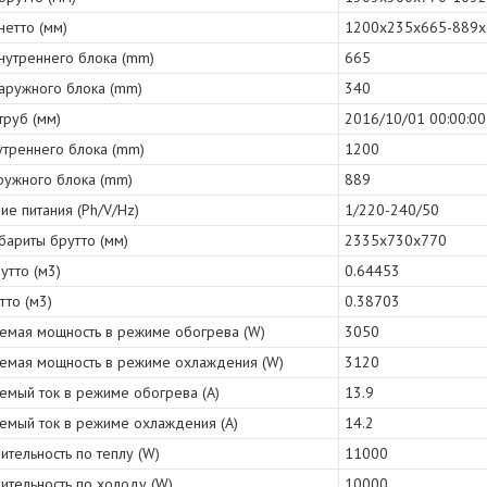
нетто (мм)
1200x235x665-889
нутреннего блока (mm)
665
наружного блока (mm)
340
труб (мм)
2016/10/01 00:00:00
утреннего блока (mm)
1200
ружного блока (mm)
889
е питания (Ph/V/Hz)
1/220-240/50
бариты брутто (мм)
2335x730x770
утто (м3)
0.64453
тто (м3)
0.38703
емая мощность в режиме обогрева (W)
3050
емая мощность в режиме охлаждения (W)
3120
емый ток в режиме обогрева (A)
13.9
емый ток в режиме охлаждения (A)
14.2
тельность по теплу (W)
11000
ительность по холоду (W)
10000