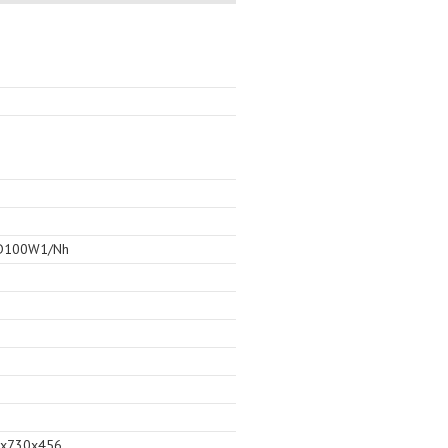
D100W1/Nh
2x730x456