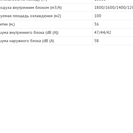
оздуха внутренним блоком (m3/h)
1800/1600/1400/12
уемая площадь охлаждения (м2)
100
нтии (м,)
36
ума внутреннего блока (dB (A))
47/44/42
ума наружного блока (dB (A)
58