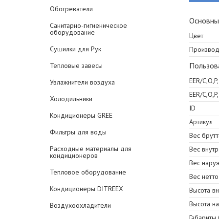
Обогреватели
Основны
Санитарно-гигиеническое
оборудование
Цвет
Сушилки для Рук
Производ
Пользов
Тепловые завесы
EER/C,O,P
Увлажнители воздуха
EER/C,O,P
Холодильники
ID
Кондиционеры GREE
Артикул
Фильтры для воды
Вес брутто
Расходные материалы для
Вес внутр
кондиционеров
Вес наруж
Тепловое оборудование
Вес нетто 
Кондиционеры DITREEX
Высота в
Высота н
Воздухоохладители
Габариты 