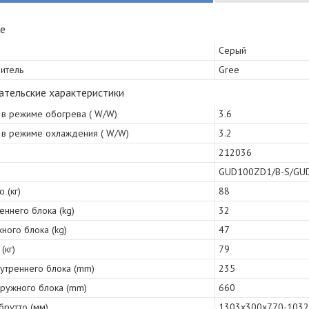
е
Серый
итель
Gree
ательские характеристики
, в режиме обогрева ( W/W)
3.6
, в режиме охлаждения ( W/W)
3.2
212036
GUD100ZD1/B-S/GU
 (кг)
88
еннего блока (kg)
32
ного блока (kg)
47
(кг)
79
нутреннего блока (mm)
235
аружного блока (mm)
660
брутто (мм)
1303x300x770-103