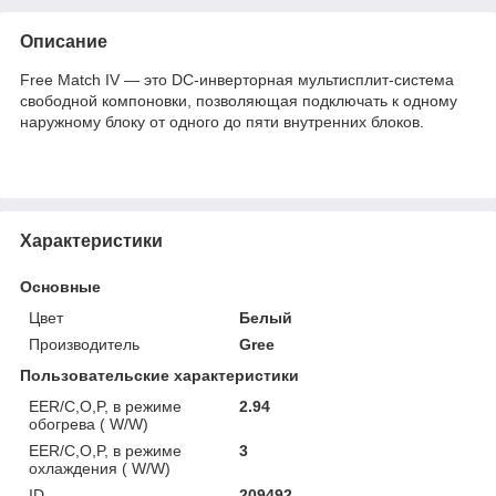
Описание
Free Match IV — это DC-инверторная мультисплит-система
свободной компоновки, позволяющая подключать к одному
наружному блоку от одного до пяти внутренних блоков.
Характеристики
Основные
Цвет
Белый
Производитель
Gree
Пользовательские характеристики
EER/C,O,P, в режиме
2.94
обогрева ( W/W)
EER/C,O,P, в режиме
3
охлаждения ( W/W)
ID
209492