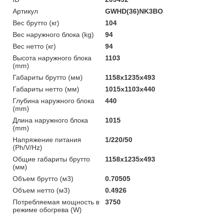
Артикул
GWHD(36)NK3BO
Вес брутто (кг)
104
Вес наружного блока (kg)
94
Вес нетто (кг)
94
Высота наружного блока
1103
(mm)
Габариты брутто (мм)
1158x1235x493
Габариты нетто (мм)
1015x1103x440
Глубина наружного блока
440
(mm)
Длина наружного блока
1015
(mm)
Напряжение питания
1/220/50
(Ph/V/Hz)
Общие габариты брутто
1158x1235x493
(мм)
Объем брутто (м3)
0.70505
Объем нетто (м3)
0.4926
Потребляемая мощность в
3750
режиме обогрева (W)