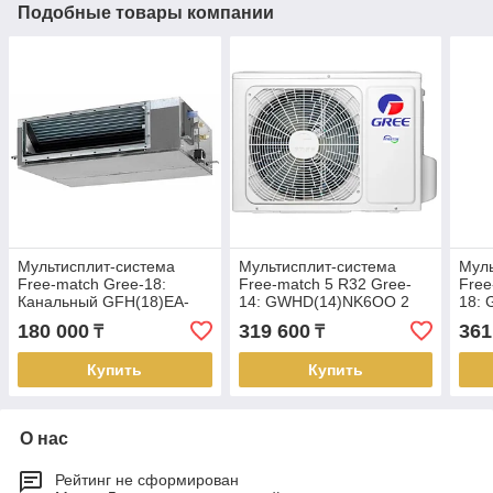
Подобные товары компании
Мультисплит-система
Мультисплит-система
Муль
Free-match Gree-18:
Free-match 5 R32 Gree-
Free
Канальный GFH(18)EA-
14: GWHD(14)NK6OO 2
18:
K3DNA1A/I (Внутренний
выхода (Наружный блок)
выхо
180 000
319 600
361
₸
₸
блок)
Купить
Купить
О нас
Рейтинг не сформирован