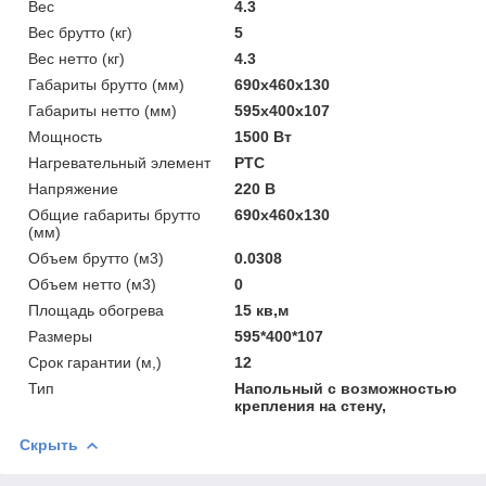
Вес
4.3
Вес брутто (кг)
5
Вес нетто (кг)
4.3
Габариты брутто (мм)
690x460x130
Габариты нетто (мм)
595x400x107
Мощность
1500 Вт
Нагревательный элемент
PTC
Напряжение
220 В
Общие габариты брутто
690x460x130
(мм)
Объем брутто (м3)
0.0308
Объем нетто (м3)
0
Площадь обогрева
15 кв,м
Размеры
595*400*107
Срок гарантии (м,)
12
Тип
Напольный с возможностью
крепления на стену,
Скрыть