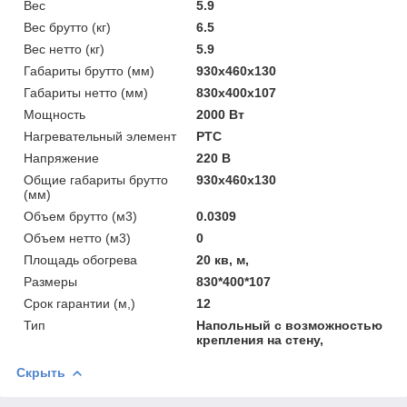
Вес
5.9
Вес брутто (кг)
6.5
Вес нетто (кг)
5.9
Габариты брутто (мм)
930x460x130
Габариты нетто (мм)
830x400x107
Мощность
2000 Вт
Нагревательный элемент
РТС
Напряжение
220 В
Общие габариты брутто
930x460x130
(мм)
Объем брутто (м3)
0.0309
Объем нетто (м3)
0
Площадь обогрева
20 кв, м,
Размеры
830*400*107
Срок гарантии (м,)
12
Тип
Напольный с возможностью
крепления на стену,
Скрыть