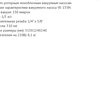
ато-роторным моноблочным вакуумным насосам.
ие характеристики вакуумного насоса VE-135N:
 вакуум: 150 микрон
 1/3 л/с
ительная резьба: 1/4" х 3/8"
сла: 310 мл
ые размеры (мм): 315X124X240
игателем на 220В): 8,1 кг