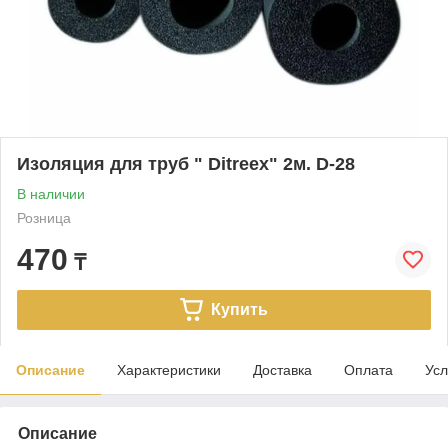
Изоляция для труб " Ditreex" 2м. D-28
В наличии
Розница
470
₸
Купить
Описание
Характеристики
Доставка
Оплата
Усл
Описание