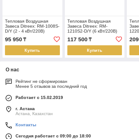
Тепловая Воздушная
Тепловая Воздушная
Теп
Завеса Ditreex: RM-1008S-
Завеса Ditreex: RM-
Заве
D/Y (2 - 4 кВт/220В)
1210S2-D/Y (6 кВт/220В)
1220
95 950
117 500
209
₸
₸
Купить
Купить
О нас
Рейтинг не сформирован
Менее 5 отзывов за последний год
Работает с 15.02.2019
г. Астана
Астана, Казахстан
Контакты
Сегодня работает с 09:00 до 18:00