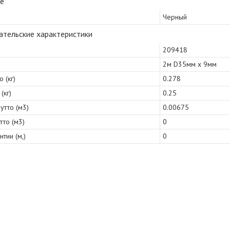
е
Черный
ательские характеристики
209418
2м D35мм х 9мм
 (кг)
0.278
(кг)
0.25
утто (м3)
0.00675
тто (м3)
0
нтии (м,)
0