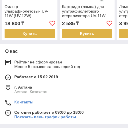
Фильтр
Картридж (лампа) для
Лам
ультрафиолетовый UV-
ультрафиолетового
ульт
11W (UV-12W)
стерилизатора UV-11W
стер
18 800
2 585
3 9
₸
₸
Купить
Купить
О нас
Рейтинг не сформирован
Менее 5 отзывов за последний год
Работает с 15.02.2019
г. Астана
Астана, Казахстан
Контакты
Сегодня работает с 09:00 до 18:00
Показать весь график работы