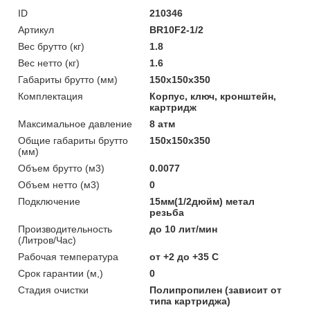
ID
210346
Артикул
BR10F2-1/2
Вес брутто (кг)
1.8
Вес нетто (кг)
1.6
Габариты брутто (мм)
150x150x350
Комплектация
Корпус, ключ, кронштейн,
картридж
Максимальное давление
8 атм
Общие габариты брутто
150x150x350
(мм)
Объем брутто (м3)
0.0077
Объем нетто (м3)
0
Подключение
15мм(1/2дюйм) метал
резьба
Производительность
до 10 лит/мин
(Литров/Час)
Рабочая температура
от +2 до +35 С
Срок гарантии (м,)
0
Стадия очистки
Полипропилен (зависит от
типа картриджа)