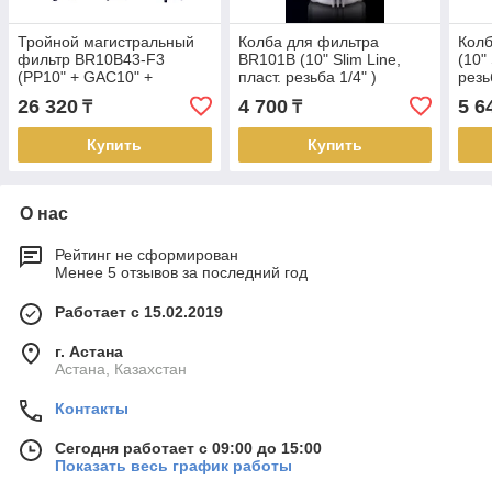
Тройной магистральный
Колба для фильтра
Колб
фильтр BR10B43-F3
BR101B (10" Slim Line,
(10" 
(PP10" + GAC10" +
пласт. резьба 1/4" )
резь
CTO10" Slim Line, ключ,
26 320
4 700
5 6
₸
₸
метал. резьба 1/2" )
Купить
Купить
О нас
Рейтинг не сформирован
Менее 5 отзывов за последний год
Работает с 15.02.2019
г. Астана
Астана, Казахстан
Контакты
Сегодня работает с 09:00 до 15:00
Показать весь график работы