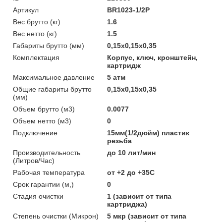
Артикул
BR1023-1/2P
Вес брутто (кг)
1.6
Вес нетто (кг)
1.5
Габариты брутто (мм)
0,15x0,15x0,35
Комплектация
Корпус, ключ, кронштейн,
картридж
Максимальное давление
5 атм
Общие габариты брутто
0,15x0,15x0,35
(мм)
Объем брутто (м3)
0.0077
Объем нетто (м3)
0
Подключение
15мм(1/2дюйм) пластик
резьба
Производительность
до 10 лит/мин
(Литров/Час)
Рабочая температура
от +2 до +35С
Срок гарантии (м,)
0
Стадия очистки
1 (зависит от типа
картриджа)
Степень очистки (Микрон)
5 мкр (зависит от типа