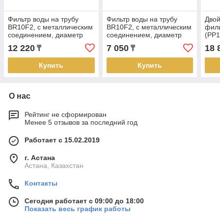
Фильтр воды на трубу
Фильтр воды на трубу
Двой
BR10F2, с металлическим
BR10F2, с металлическим
фил
соединением, диаметр
соединением, диаметр
(PP1
резьбы 20мм
резьбы 15мм
Line
12 220
7 050
18 
₸
₸
1/2" 
Купить
Купить
О нас
Рейтинг не сформирован
Менее 5 отзывов за последний год
Работает с 15.02.2019
г. Астана
Астана, Казахстан
Контакты
Сегодня работает с 09:00 до 18:00
Показать весь график работы