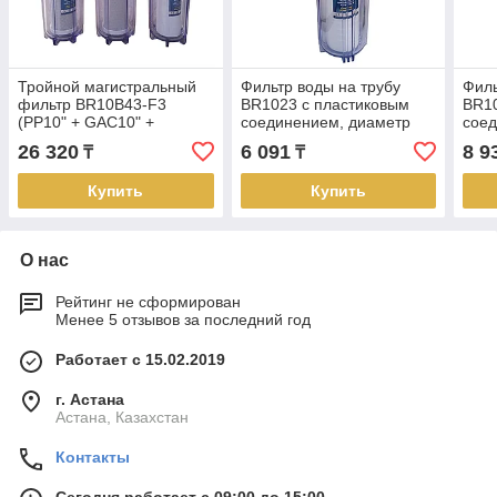
Тройной магистральный
Фильтр воды на трубу
Филь
фильтр BR10B43-F3
BR1023 с пластиковым
BR10
(PP10" + GAC10" +
соединением, диаметр
соед
CTO10" Slim Line, ключ,
резьбы 15мм
рез
26 320
6 091
8 9
₸
₸
метал. резьба 1/2" )
Купить
Купить
О нас
Рейтинг не сформирован
Менее 5 отзывов за последний год
Работает с 15.02.2019
г. Астана
Астана, Казахстан
Контакты