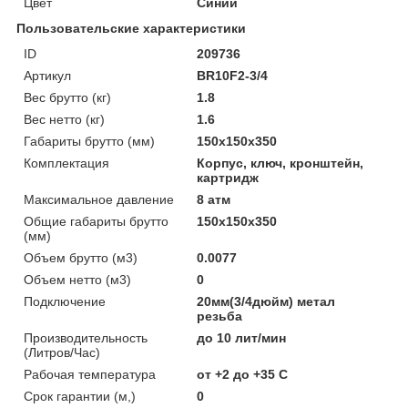
Цвет
Синий
Пользовательские характеристики
ID
209736
Артикул
BR10F2-3/4
Вес брутто (кг)
1.8
Вес нетто (кг)
1.6
Габариты брутто (мм)
150x150x350
Комплектация
Корпус, ключ, кронштейн,
картридж
Максимальное давление
8 атм
Общие габариты брутто
150x150x350
(мм)
Объем брутто (м3)
0.0077
Объем нетто (м3)
0
Подключение
20мм(3/4дюйм) метал
резьба
Производительность
до 10 лит/мин
(Литров/Час)
Рабочая температура
от +2 до +35 С
Срок гарантии (м,)
0