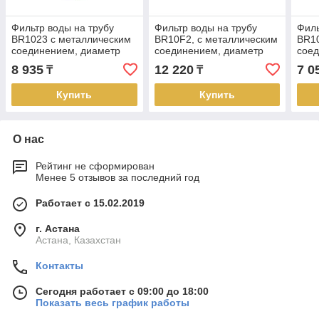
Фильтр воды на трубу
Фильтр воды на трубу
Филь
BR1023 с металлическим
BR10F2, с металлическим
BR10
соединением, диаметр
соединением, диаметр
соед
резьбы 15мм
резьбы 20мм
рез
8 935
12 220
7 0
₸
₸
Купить
Купить
О нас
Рейтинг не сформирован
Менее 5 отзывов за последний год
Работает с 15.02.2019
г. Астана
Астана, Казахстан
Контакты
Сегодня работает с 09:00 до 18:00
Показать весь график работы