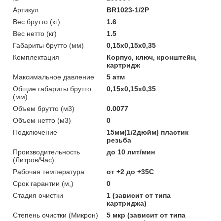
Артикул
BR1023-1/2P
Вес брутто (кг)
1.6
Вес нетто (кг)
1.5
Габариты брутто (мм)
0,15x0,15x0,35
Комплектация
Корпус, ключ, кронштейн,
картридж
Максимальное давление
5 атм
Общие габариты брутто
0,15x0,15x0,35
(мм)
Объем брутто (м3)
0.0077
Объем нетто (м3)
0
Подключение
15мм(1/2дюйм) пластик
резьба
Производительность
до 10 лит/мин
(Литров/Час)
Рабочая температура
от +2 до +35С
Срок гарантии (м,)
0
Стадия очистки
1 (зависит от типа
картриджа)
Степень очистки (Микрон)
5 мкр (зависит от типа