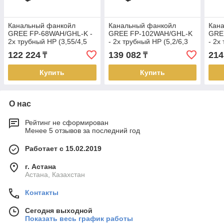
Канальный фанкойл
Канальный фанкойл
Кан
GREE FP-68WAH/GHL-K -
GREE FP-102WAH/GHL-K
GRE
2х трубный HP (3,55/4,5
- 2х трубный HP (5,2/6,3
- 2х
кВт)
кВт)
кВт)
122 224
139 082
214
₸
₸
Купить
Купить
О нас
Рейтинг не сформирован
Менее 5 отзывов за последний год
Работает с 15.02.2019
г. Астана
Астана, Казахстан
Контакты
Сегодня выходной
Показать весь график работы