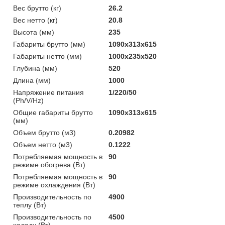
Вес брутто (кг)
26.2
Вес нетто (кг)
20.8
Высота (мм)
235
Габариты брутто (мм)
1090x313x615
Габариты нетто (мм)
1000x235x520
Глубина (мм)
520
Длина (мм)
1000
Напряжение питания
1/220/50
(Ph/V/Hz)
Общие габариты брутто
1090x313x615
(мм)
Объем брутто (м3)
0.20982
Объем нетто (м3)
0.1222
Потребляемая мощность в
90
режиме обогрева (Вт)
Потребляемая мощность в
90
режиме охлаждения (Вт)
Производительность по
4900
теплу (Вт)
Производительность по
4500
холоду (Вт)