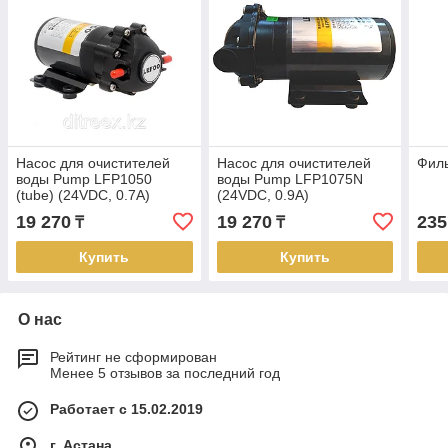
Насос для очистителей
Насос для очистителей
Филь
воды Pump LFP1050
воды Pump LFP1075N
(tube) (24VDC, 0.7A)
(24VDC, 0.9A)
19 270
19 270
235
₸
₸
Купить
Купить
О нас
Рейтинг не сформирован
Менее 5 отзывов за последний год
Работает с 15.02.2019
г. Астана