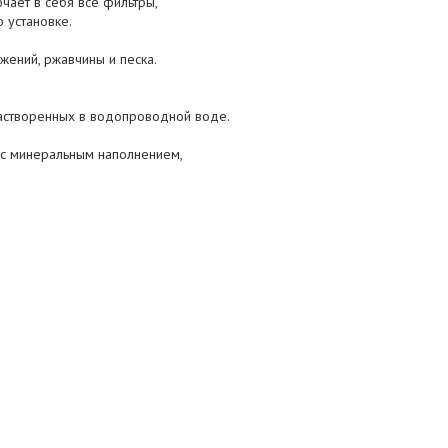
чает в себя все фильтры,
 установке.
жений, ржавчины и песка.
растворенных в водопроводной воде.
р с минеральным наполнением,