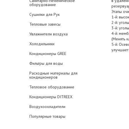
Санитарно-гигиеническое
в удалённ
оборудование
резервуар
Этапы очи
Сушилки для Рук
1-й: высо
2-й: угол
Тепловые завесы
3-й: уго
4-й: мем
Увлажнители воздуха
(Менять к
Холодильники
5-й: Осев
улучшает
Кондиционеры GREE
Фильтры для воды
Расходные материалы для
кондиционеров
Тепловое оборудование
Кондиционеры DITREEX
Воздухоохладители
Популярные товары