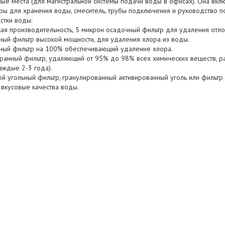
ые места (для магистральной системы подачи воды в офисах). Она вклю
ы для хранения воды, смеситель, трубы подключения и руководство по
стки воды:
кая производительность, 5 микрон осадочный фильтр для удаления отло
ьный фильтр высокой мощности, для удаления хлора из воды.
льный фильтр на 100% обеспечивающий удаление хлора.
бранный фильтр, удаляющий от 95% до 98% всех химических веществ, 
аждые 2-3 года).
ой угольный фильтр, гранулированный активированный уголь или фильт
 вкусовые качества воды.