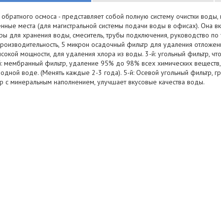
 обратного осмоса - представляет собой полную систему очистки воды, 
нные места (для магистральной системы подачи воды в офисах). Она вк
ы для хранения воды, смеситель, трубы подключения, руководство по ус
роизводительность, 5 микрон осадочный фильтр для удаления отложений
сокой мощности, для удаления хлора из воды. 3-й: угольный фильтр, 
-й: мембранный фильтр, удаление 95% до 98% всех химических веществ,
дной воде. (Менять каждые 2-3 года). 5-й: Осевой угольный фильтр, 
тр с минеральным наполнением, улучшает вкусовые качества воды.