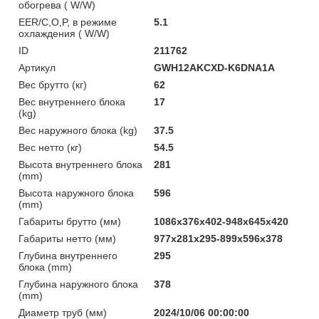
обогрева ( W/W)
EER/C,O,P, в режиме
5.1
охлаждения ( W/W)
ID
211762
Артикул
GWH12AKCXD-K6DNA1A
Вес брутто (кг)
62
Вес внутреннего блока
17
(kg)
Вес наружного блока (kg)
37.5
Вес нетто (кг)
54.5
Высота внутреннего блока
281
(mm)
Высота наружного блока
596
(mm)
Габариты брутто (мм)
1086x376x402-948x645x420
Габариты нетто (мм)
977x281x295-899x596x378
Глубина внутреннего
295
блока (mm)
Глубина наружного блока
378
(mm)
Диаметр труб (мм)
2024/10/06 00:00:00