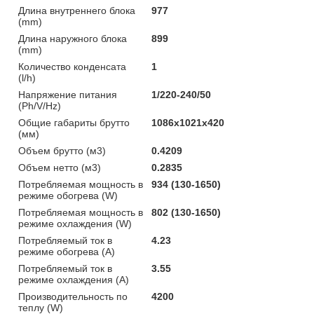
Длина внутреннего блока
977
(mm)
Длина наружного блока
899
(mm)
Количество конденсата
1
(l/h)
Напряжение питания
1/220-240/50
(Ph/V/Hz)
Общие габариты брутто
1086x1021x420
(мм)
Объем брутто (м3)
0.4209
Объем нетто (м3)
0.2835
Потребляемая мощность в
934 (130-1650)
режиме обогрева (W)
Потребляемая мощность в
802 (130-1650)
режиме охлаждения (W)
Потребляемый ток в
4.23
режиме обогрева (A)
Потребляемый ток в
3.55
режиме охлаждения (A)
Производительность по
4200
теплу (W)