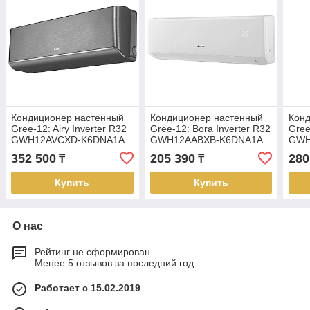
Кондиционер настенный
Кондиционер настенный
Кон
Gree-12: Airy Inverter R32
Gree-12: Bora Inverter R32
Gree
GWH12AVCXD-K6DNA1A
GWH12AABXB-K6DNA1A
GWH
(без соединительной
(без соединительной
(без
352 500
205 390
280
₸
₸
инсталляции, Wi-Fi)
инсталляции, Wi-Fi)
инст
Купить
Купить
О нас
Рейтинг не сформирован
Менее 5 отзывов за последний год
Работает с 15.02.2019