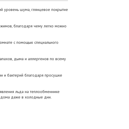
ий уровень шума, глянцевое покрытие
ежимов, благодаря чему легко можно
комнате с помощью специального
апахов, дыма и аллергенов по всему
ни и бактерий благодаря просушке
оявления льда на теплообменнике
 дома даже в холодные дни.