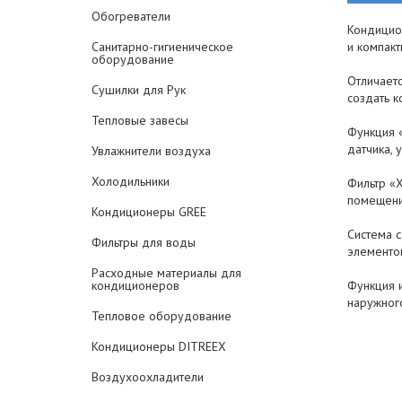
Обогреватели
Кондицио
Санитарно-гигиеническое
и компак
оборудование
Отличает
Сушилки для Рук
создать 
Тепловые завесы
Функция 
датчика, 
Увлажнители воздуха
Холодильники
Фильтр «
помещен
Кондиционеры GREE
Система 
Фильтры для воды
элементо
Расходные материалы для
кондиционеров
Функция 
наружног
Тепловое оборудование
Кондиционеры DITREEX
Воздухоохладители