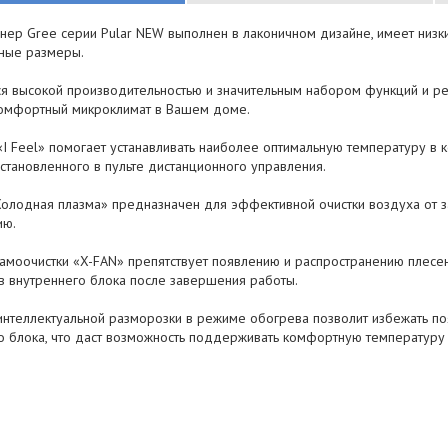
нер Gree серии Pular NEW выполнен в лаконичном дизайне, имеет низк
тные размеры.
ся высокой производительностью и значительным набором функций и р
комфортный микроклимат в Вашем доме.
«I Feel» помогает устанавливать наиболее оптимальную температуру в 
установленного в пульте дистанционного управления.
Холодная плазма» предназначен для эффективной очистки воздуха от з
ию.
самоочистки «X-FAN» препятствует появлению и распространению плесе
в внутреннего блока после завершения работы.
интеллектуальной разморозки в режиме обогрева позволит избежать п
о блока, что даст возможность поддерживать комфортную температуру