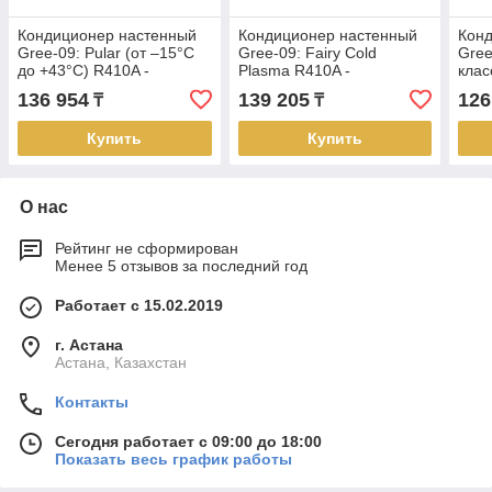
Кондиционер настенный
Кондиционер настенный
Кон
Gree-09: Pular (от –15°С
Gree-09: Fairy Cold
Gree
до +43°С) R410A -
Plasma R410A -
кла
GWH09AGAXA-K3NNA1A
GWH09ACAXA-K3NNA1A
K3N
136 954
139 205
126
₸
₸
(без соединительной
(без соединительной
сое
инсталляции)
инст
Купить
Купить
О нас
Рейтинг не сформирован
Менее 5 отзывов за последний год
Работает с 15.02.2019
г. Астана
Астана, Казахстан
Контакты
Сегодня работает с 09:00 до 18:00
Показать весь график работы