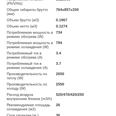
(Ph/V/Hz)
Общие габариты брутто
764x857x330
(мм)
Объем брутто (м3)
0.1967
Объем нетто (м3)
0.1274
Потребляемая мощность в
734
режиме обогрева (W)
Потребляемая мощность в
794
режиме охлаждения (W)
Потребляемый ток в
3.4
режиме обогрева (A)
Потребляемый ток в
3.7
режиме охлаждения (A)
Производительность по
2650
теплу (W)
Производительность по
2550
холоду (W)
Расход воздуха
520/470/420/250
внутренним блоком (m3/h)
Рекомендуемая площадь
26
охлаждения (м2)
Срок гарантии (м,)
36