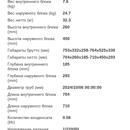
Вес внутреннего блока
7.6
(kg)
Вес наружного блока (kg)
24.7
Вес нетто (кг)
32.3
Высота внутреннего блока
260
(mm)
Высота наружного блока
450
(mm)
Габариты брутто (мм)
753x332x258-764x525x330
Габариты нетто (мм)
704x260x185-710x450x293
Глубина внутреннего
185
блока (mm)
Глубина наружного блока
293
(mm)
Диаметр труб (мм)
2024/10/06 00:00:00
Длина внутреннего блока
704
(mm)
Длина наружного блока
710
(mm)
Количество конденсата
0.56
(l/h)
Напряжение питания
1/220/50