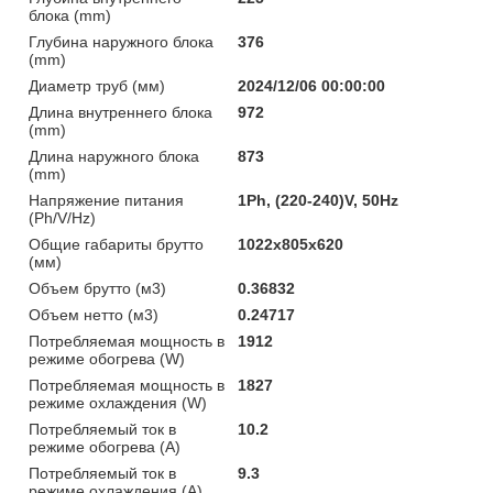
блока (mm)
Глубина наружного блока
376
(mm)
Диаметр труб (мм)
2024/12/06 00:00:00
Длина внутреннего блока
972
(mm)
Длина наружного блока
873
(mm)
Напряжение питания
1Ph, (220-240)V, 50Hz
(Ph/V/Hz)
Общие габариты брутто
1022x805x620
(мм)
Объем брутто (м3)
0.36832
Объем нетто (м3)
0.24717
Потребляемая мощность в
1912
режиме обогрева (W)
Потребляемая мощность в
1827
режиме охлаждения (W)
Потребляемый ток в
10.2
режиме обогрева (A)
Потребляемый ток в
9.3
режиме охлаждения (A)