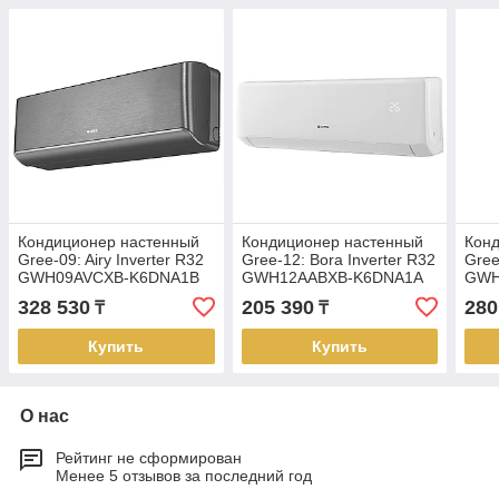
Кондиционер настенный
Кондиционер настенный
Кон
Gree-09: Airy Inverter R32
Gree-12: Bora Inverter R32
Gree
GWH09AVCXB-K6DNA1B
GWH12AABXB-K6DNA1A
GWH
(без соединительной
(без соединительной
(без
328 530
205 390
280
₸
₸
инсталляции, Wi-Fi)
инсталляции, Wi-Fi)
инст
Купить
Купить
О нас
Рейтинг не сформирован
Менее 5 отзывов за последний год