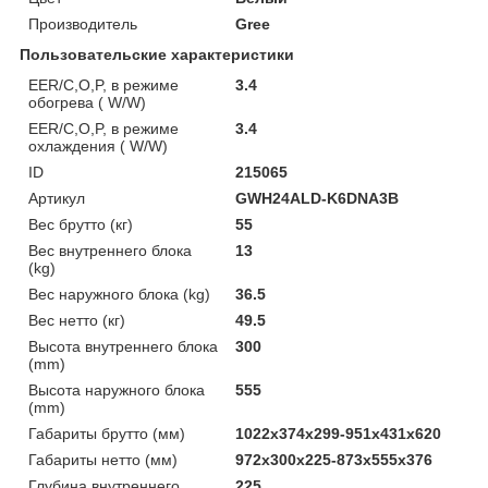
Производитель
Gree
Пользовательские характеристики
EER/C,O,P, в режиме
3.4
обогрева ( W/W)
EER/C,O,P, в режиме
3.4
охлаждения ( W/W)
ID
215065
Артикул
GWH24ALD-K6DNA3B
Вес брутто (кг)
55
Вес внутреннего блока
13
(kg)
Вес наружного блока (kg)
36.5
Вес нетто (кг)
49.5
Высота внутреннего блока
300
(mm)
Высота наружного блока
555
(mm)
Габариты брутто (мм)
1022x374x299-951x431x620
Габариты нетто (мм)
972x300x225-873x555x376
Глубина внутреннего
225