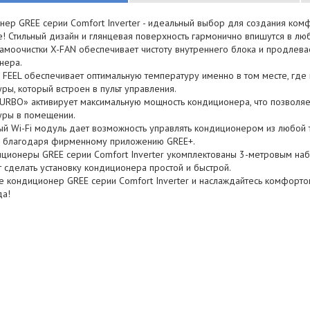
нер GREE серии Comfort Inverter - идеальный выбор для создания ко
! Стильный дизайн и глянцевая поверхность гармонично впишутся в лю
самоочистки X-FAN обеспечивает чистоту внутреннего блока и продлев
нера.
 FEEL обеспечивает оптимальную температуру именно в том месте, где 
ры, который встроен в пульт управления.
URBO» активирует максимальную мощность кондиционера, что позволяе
уры в помещении.
ый Wi-Fi модуль дает возможность управлять кондиционером из любой
, благодаря фирменному приложению GREE+.
иционеры GREE серии Comfort Inverter укомплектованы 3-метровым наб
 сделать установку кондиционера простой и быстрой.
е кондиционер GREE серии Comfort Inverter и наслаждайтесь комфорто
да!