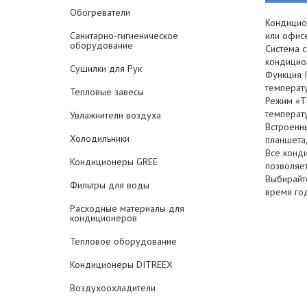
Обогреватели
Кондицио
Санитарно-гигиеническое
или офисе
оборудование
Система 
кондицио
Сушилки для Рук
Функция I
температу
Тепловые завесы
Режим «T
температ
Увлажнители воздуха
Встроенн
Холодильники
планшета
Все конд
Кондиционеры GREE
позволяет
Выбирайт
Фильтры для воды
время го
Расходные материалы для
кондиционеров
Тепловое оборудование
Кондиционеры DITREEX
Воздухоохладители