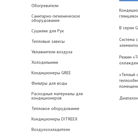
Обогреватели
Кондицио
Санитарно-гигиеническое
глянцево
оборудование
В серии 
Сушилки для Рук
Система 
Тепловые завесы
элементо
Увлажнители воздуха
Режим «Tu
Холодильники
охлажден
Кондиционеры GREE
«Теплый с
теплообм
Фильтры для воды
помещени
Расходные материалы для
кондиционеров
Диапазон
Тепловое оборудование
Кондиционеры DITREEX
Воздухоохладители