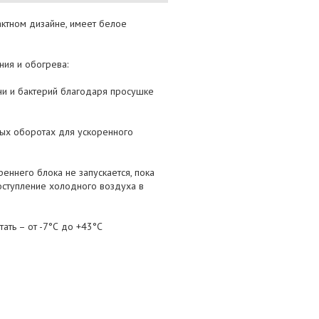
ктном дизайне, имеет белое
ия и обогрева:
ни и бактерий благодаря просушке
ных оборотах для ускоренного
еннего блока не запускается, пока
оступление холодного воздуха в
ать – от -7°С до +43°С