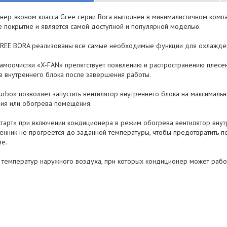
нер эконом класса Gree серии Bora выполнен в минималистичном компа
е покрытие и является самой доступной и популярной моделью.
GREE BORA реализованы все самые необходимые функции для охлажден
самоочистки «X-FAN» препятствует появлению и распространению плесе
в внутреннего блока после завершения работы.
rbo» позволяет запустить вентилятор внутреннего блока на максималь
ия или обогрева помещения.
тарт» при включении кондиционера в режим обогрева вентилятор внутр
енник не прогреется до заданной температуры, чтобы предотвратить п
е.
 температур наружного воздуха, при которых кондиционер может работ